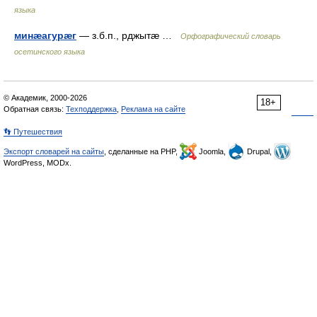
языка
минæагурæг
— з.б.п., рджытæ …
Орфографический словарь
осетинского языка
© Академик, 2000-2026
18+
Обратная связь:
Техподдержка
,
Реклама на сайте
👣 Путешествия
Экспорт словарей на сайты
, сделанные на PHP,
Joomla,
Drupal,
WordPress, MODx.