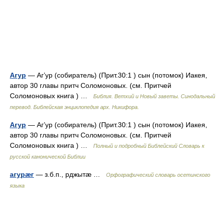
Агур
— Аг’ур (собиратель) (Прит.30:1 ) сын (потомок) Иакея,
автор 30 главы притч Соломоновых. (см. Притчей
Соломоновых книга ) …
Библия. Ветхий и Новый заветы. Синодальный
перевод. Библейская энциклопедия арх. Никифора.
Агур
— Аг’ур (собиратель) (Прит.30:1 ) сын (потомок) Иакея,
автор 30 главы притч Соломоновых. (см. Притчей
Соломоновых книга ) …
Полный и подробный Библейский Словарь к
русской канонической Библии
агурæг
— з.б.п., рджытæ …
Орфографический словарь осетинского
языка