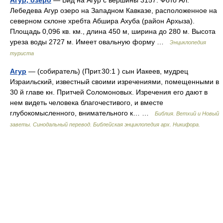
Агур, озеро
— Вид на Агур с вершины 3157. Фото Ал.
Лебедева Агур озеро на Западном Кавказе, расположенное на
северном склоне хребта Абшира Ахуба (район Архыза).
Площадь 0,096 кв. км., длина 450 м, ширина до 280 м. Высота
уреза воды 2727 м. Имеет овальную форму …
Энциклопедия
туриста
Агур
— (собиратель) (Прит.30:1 ) сын Иакеев, мудрец
Израильский, известный своими изречениями, помещенными в
30 й главе кн. Притчей Соломоновых. Изречения его дают в
нем видеть человека благочестивого, и вместе
глубокомысленного, внимательного к… …
Библия. Ветхий и Новый
заветы. Синодальный перевод. Библейская энциклопедия арх. Никифора.