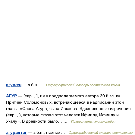
агурæн
— з.б.п …
Орфографический словарь осетинского языка
АГУР
— [евр. , ], имя предполагаемого автора 30 й гл. кн.
Притчей Соломоновых, встречающееся в надписании этой
главы: «Слова Агура, сына Иакеева. Вдохновенные изречения
(евр. , ), которые сказал этот человек Ифиилу, Ифиилу и
Укалу». В древности было… …
Православная энциклопедия
агурæггаг
— з.б.п., ггæгтæ …
Орфографический словарь осетинского